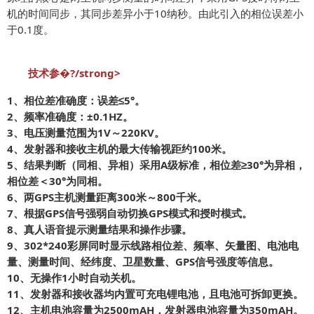
机的时间同步，其同步差异小于10纳秒。由此引入的相位误差小
于0.1度。
技术参�?/strong>
1、相位差准确度：误差≤5°。
2、频率准确度：±0.1HZ。
3、电压测量范围为1V～220KV。
4、发射器和接收主机的最大传输视距约100米。
5、结果判断（同相、异相）采用A级标准，相位差≥30°为异相，
相位差＜30°为同相。
6、两GPS主机测量距离300米～800千米。
7、根据GPS信号强弱自动切换GPS模式和授时模式。
8、真人语音提示测量结果和操作步骤。
9、302*240彩屏同时显示线路相位差、频率、矢量图、电池电
量、测量时间、经纬度、卫星数量、GPS信号强度等信息。
10、无操作1小时自动关机。
11、发射器和接收器均内置可充电锂电池，且电池可拆卸更换。
12、主机电池容量为2500mAH，发射器电池容量为350mAH。