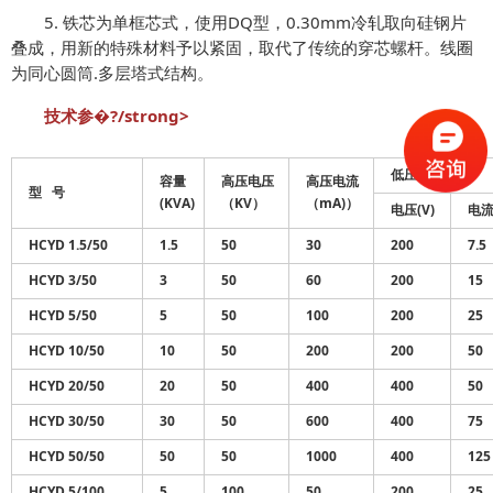
5. 铁芯为单框芯式，使用DQ型，0.30mm冷轧取向硅钢片
叠成，用新的特殊材料予以紧固，取代了传统的穿芯螺杆。线圈
为同心圆筒.多层塔式结构。
技术参�?/strong>
低压输入
容量
高压电压
高压电流
型 号
(KVA)
（KV）
（mA)）
电压(V)
电流
HCYD 1.5/50
1.5
50
30
200
7.5
HCYD 3/50
3
50
60
200
15
HCYD 5/50
5
50
100
200
25
HCYD 10/50
10
50
200
200
50
HCYD 20/50
20
50
400
400
50
HCYD 30/50
30
50
600
400
75
HCYD 50/50
50
50
1000
400
125
HCYD 5/100
5
100
50
200
25