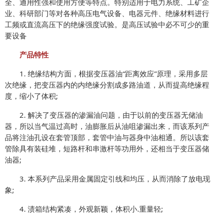
全、通用性强和使用方便等特点。特别适用于电力系统、工矿企
业、科研部门等对各种高压电气设备、电器元件、绝缘材料进行
工频或直流高压下的绝缘强度试验。是高压试验中必不可少的重
要设备
产品特性
1. 绝缘结构方面，根据变压器油“距离效应”原理，采用多层
次绝缘，把变压器内的内绝缘分割成多路油道，从而提高绝缘程
度，缩小了体积;
2. 解决了变压器的渗漏油问题，由于以前的变压器无储油
器，所以当气温过高时，油膨胀后从油咀渗漏出来，而该系列产
品将注油孔设在套管顶部，套管中油与器身中油相通。所以该套
管除具有装硅堆，短路杆和串激杆等功用外，还相当于变压器储
油器;
3. 本系列产品采用金属固定引线和均压，从而消除了放电现
象;
4. 渍箱结构紧凑，外观新颖，体积小.重量轻;